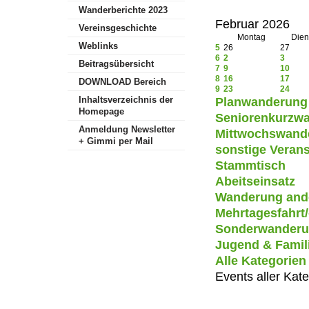
Wanderberichte 2023
Februar 2026
Vereinsgeschichte
Montag
Dien
Weblinks
5
26
27
6
2
3
Beitragsübersicht
7
9
10
8
16
17
DOWNLOAD Bereich
9
23
24
Inhaltsverzeichnis der
Planwanderung
Homepage
Seniorenkurzw
Anmeldung Newsletter
Mittwochswand
+ Gimmi per Mail
sonstige Verans
Stammtisch
Abeitseinsatz
Wanderung ande
Mehrtagesfahrt
Sonderwander
Jugend & Famil
Alle Kategorien .
Events aller Kat