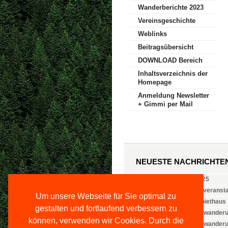
Wanderberichte 2023
Vereinsgeschichte
Weblinks
Beitragsübersicht
DOWNLOAD Bereich
Inhaltsverzeichnis der
Homepage
Anmeldung Newsletter
+ Gimmi per Mail
NEUESTE NACHRICHTE
Vorstand ab 14.06.2025
Jugend- und Familienveranst
Um unsere Webseite für Sie optimal zu
Öffnungszeiten Weinbiethaus
gestalten und fortlaufend verbessern zu
Nachlese: 2. Familienwanderu
können, verwenden wir Cookies. Durch die
Nachlese: 1. Familienwander