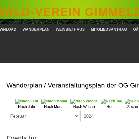
ALD-VEREIN GIMMELD
WNLOAD
WANDERPLAN
WEINBIETHAUS
MITGLIEDSANTRAG
GÄ
Wanderplan / Veranstaltungsplan der OG G
Nach Jahr
Nach Monat
Nach Woche
Heute
Suche
Events für