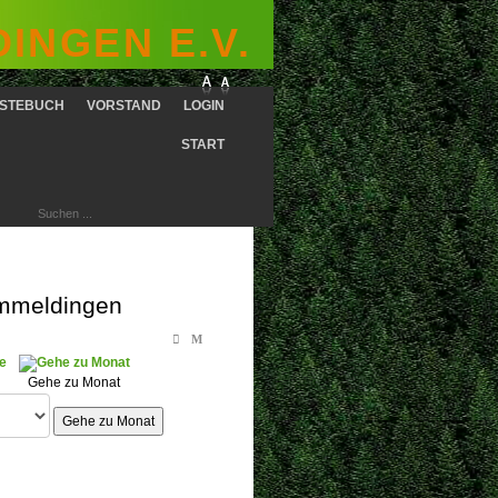
INGEN E.V.
STEBUCH
VORSTAND
LOGIN
START
immeldingen
Gehe zu Monat
Gehe zu Monat