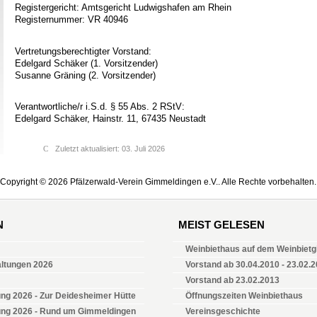
Registergericht: Amtsgericht Ludwigshafen am Rhein
Registernummer: VR 40946
Vertretungsberechtigter Vorstand:
Edelgard Schäker (1. Vorsitzender)
Susanne Gräning (2. Vorsitzender)
Verantwortliche/r i.S.d. § 55 Abs. 2 RStV:
Edelgard Schäker, Hainstr. 11, 67435 Neustadt
Zuletzt aktualisiert: 03. Juli 2026
Copyright © 2026 Pfälzerwald-Verein Gimmeldingen e.V.. Alle Rechte vorbehalten.
N
MEIST GELESEN
Weinbiethaus auf dem Weinbietgi
altungen 2026
Vorstand ab 30.04.2010 - 23.02.
Vorstand ab 23.02.2013
ng 2026 - Zur Deidesheimer Hütte
Öffnungszeiten Weinbiethaus
ung 2026 - Rund um Gimmeldingen
Vereinsgeschichte