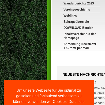
Wanderberichte 2023
Vereinsgeschichte
Weblinks
Beitragsübersicht
DOWNLOAD Bereich
Inhaltsverzeichnis der
Homepage
Anmeldung Newsletter
+ Gimmi per Mail
NEUESTE NACHRICHTE
Vorstand ab 14.06.2025
Jugend- und Familienveranst
Um unsere Webseite für Sie optimal zu
Öffnungszeiten Weinbiethaus
gestalten und fortlaufend verbessern zu
Nachlese: 2. Familienwanderu
können, verwenden wir Cookies. Durch die
Nachlese: 1. Familienwander