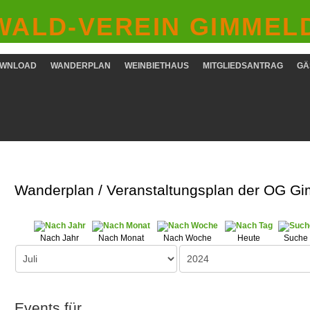
ALD-VEREIN GIMMELD
WNLOAD
WANDERPLAN
WEINBIETHAUS
MITGLIEDSANTRAG
GÄ
Wanderplan / Veranstaltungsplan der OG G
Nach Jahr
Nach Monat
Nach Woche
Heute
Suche
Events für