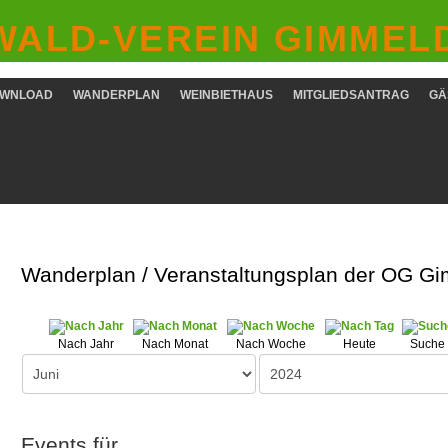
ALD-VEREIN GIMMELD
WNLOAD
WANDERPLAN
WEINBIETHAUS
MITGLIEDSANTRAG
GÄ
Wanderplan / Veranstaltungsplan der OG G
Nach Jahr
Nach Monat
Nach Woche
Heute
Suche
Events für